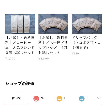
【お試し・送料無
【お試し・送料無
ドリップバッグ
料】／コーヒー
料】／お手軽ドリ
（ネコポス可・１
豆 人気ブレンド
ップバッグ ４種
５個まで）
３種お試しセット
お試しセット
¥150
¥1,700
¥1,500
ショップの評価
すべて
26
1
0