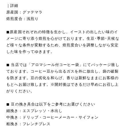
｜詳細
原産国：グァテマラ
焙煎度合：浅煎り
◼︎原産国それぞれの特徴を生かし、イーストの出したい味のイ
メージに寄り添う焙煎を心がけております。生豆･季節･天候な
ど様々な条件が変動するため、焙煎度合いを調整しながら安定
した味を作ってゆきます。
◼︎ 当店では「アロマシール付コーヒー袋」にてパッケージ致し
ております。コーヒー豆から出るガスを外に放出し、袋の破裂
を防ぎます。豆の劣化を和らげ、香りは新鮮なままにお客様の
もとへお届け致します。※開封後はできるだけ早めにお召し上
がりください。
◼︎ 豆の挽き具合は以下をご参考にお選びください
細挽き：エスプレッソ・水出し
中挽き：ドリップ・コーヒーメーカー・サイフォン
粗挽き：フレンチプレス