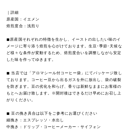
｜詳細
原産国：イエメン
焙煎度合：浅煎り
◼︎原産国それぞれの特徴を生かし、イーストの出したい味のイ
メージに寄り添う焙煎を心がけております。生豆･季節･天候な
ど様々な条件が変動するため、焙煎度合いを調整しながら安定
した味を作ってゆきます。
◼︎ 当店では「アロマシール付コーヒー袋」にてパッケージ致し
ております。コーヒー豆から出るガスを外に放出し、袋の破裂
を防ぎます。豆の劣化を和らげ、香りは新鮮なままにお客様の
もとへお届け致します。※開封後はできるだけ早めにお召し上
がりください。
◼︎ 豆の挽き具合は以下をご参考にお選びください
細挽き：エスプレッソ・水出し
中挽き：ドリップ・コーヒーメーカー・サイフォン